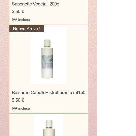
Saponette Vegetali 200g
Prezzo
3,50 €
IVA inclusa
Nuovo Arrivo !
Balsamo Capelli Ristrutturante ml150
Prezzo
5,50 €
IVA inclusa