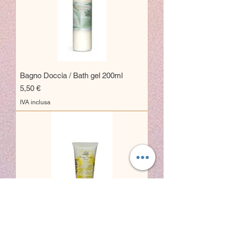
Bagno Doccia / Bath gel 200ml
Prezzo
5,50 €
IVA inclusa
Crema mani / Hands cream 125 ml