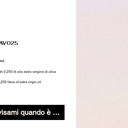
 AV025
rezzo
usa
tri 0.250 di olio extra vergine di oliva
250 liters of extra virgin oil
isami quando è disponibile