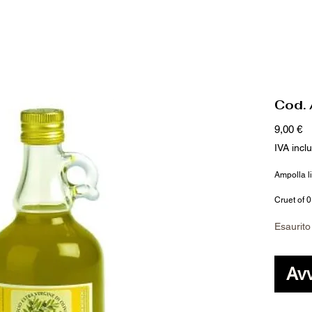
Cod.
P
9,00 €
IVA incl
Ampolla li
Cruet of 0,
Esaurito
Avv