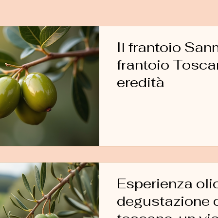
Il frantoio San
frantoio Toscano e la
eredità
Esperienza oli
degustazione d