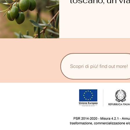
toscano, un vi
sapori
Scopri di più! find out more!