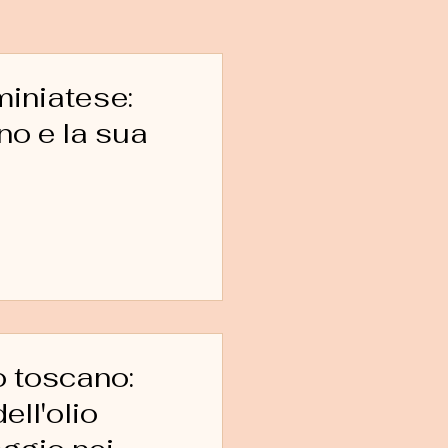
miniatese:
 sua
o toscano:
ell'olio