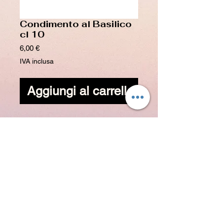
Condimento al Basilico
cl 10
Prezzo
6,00 €
IVA inclusa
Aggiungi al carrello
Cod. BAS025
Condimento al basilico cl 10 , per rendere
più fresche insalate o più profumata una
classica bruschetta . Eccellente anche sulla
pizza !
Basil dressing cl 10 , to make salads fresher
or a classic bruschetta more fragrant .
Excellent on pizza too!
ingredienti