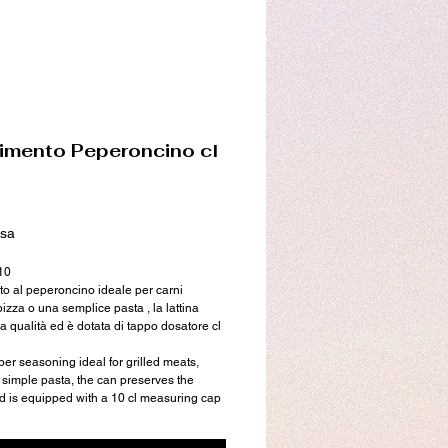
imento Peperoncino cl
rezzo
usa
10
o al peperoncino ideale per carni
 pizza o una semplice pasta , la lattina
a qualità ed è dotata di tappo dosatore cl
per seasoning ideal for grilled meats,
 simple pasta, the can preserves the
nd is equipped with a 10 cl measuring cap