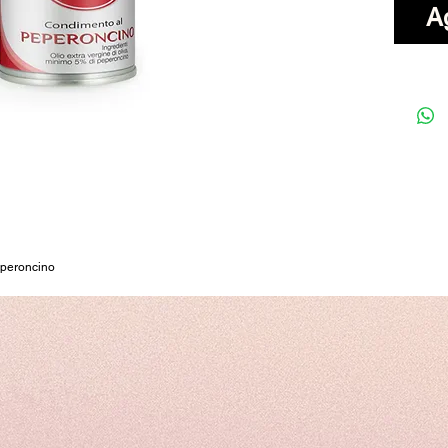
Ag
peperoncino