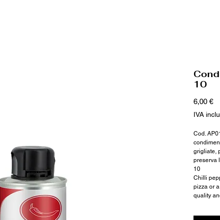
Cond
10
P
6,00 €
IVA incl
Cod. AP0
condiment
grigliate,
preserva l
10
Chilli pep
pizza or a
quality a